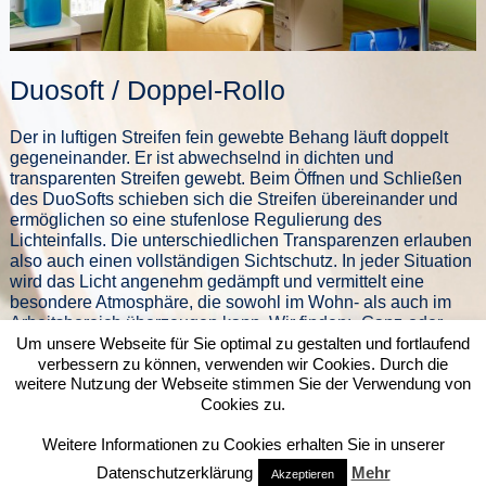
Duosoft / Doppel-Rollo
Der in luftigen Streifen fein gewebte Behang läuft doppelt
gegeneinander. Er ist abwechselnd in dichten und
transparenten Streifen gewebt. Beim Öffnen und Schließen
des DuoSofts schieben sich die Streifen übereinander und
ermöglichen so eine stufenlose Regulierung des
Lichteinfalls. Die unterschiedlichen Transparenzen erlauben
also auch einen vollständigen Sichtschutz. In jeder Situation
wird das Licht angenehm gedämpft und vermittelt eine
besondere Atmosphäre, die sowohl im Wohn- als auch im
Arbeitsbereich überzeugen kann. Wir finden: „Ganz-oder-
gar-nicht-Lösungen“ sind nicht mehr zeitgemäß und passen
Um unsere Webseite für Sie optimal zu gestalten und fortlaufend
verbessern zu können, verwenden wir Cookies. Durch die
einfach nicht zu Menschen, die differenzieren wollen.
weitere Nutzung der Webseite stimmen Sie der Verwendung von
Cookies zu.
Weitere Informationen zu Cookies erhalten Sie in unserer
Datenschutzerklärung
Mehr
Akzeptieren